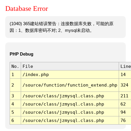
Database Error
(1040) 365建站错误警告：连接数据库失败，可能的原
因：1、数据库密码不对; 2、mysql未启动。
PHP Debug
No.
File
Line
1
/index.php
14
2
/source/function/function_extend.php
324
3
/source/class/jzmysql.class.php
211
4
/source/class/jzmysql.class.php
62
5
/source/class/jzmysql.class.php
94
6
/source/class/jzmysql.class.php
76