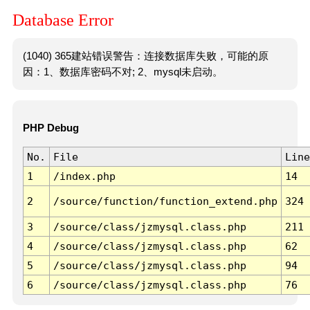
Database Error
(1040) 365建站错误警告：连接数据库失败，可能的原
因：1、数据库密码不对; 2、mysql未启动。
PHP Debug
No.
File
Line
1
/index.php
14
2
/source/function/function_extend.php
324
3
/source/class/jzmysql.class.php
211
4
/source/class/jzmysql.class.php
62
5
/source/class/jzmysql.class.php
94
6
/source/class/jzmysql.class.php
76