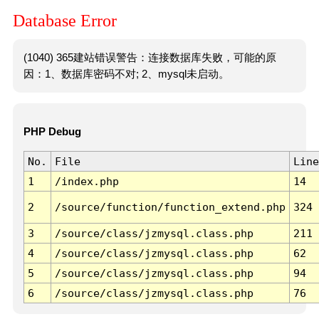
Database Error
(1040) 365建站错误警告：连接数据库失败，可能的原
因：1、数据库密码不对; 2、mysql未启动。
PHP Debug
No.
File
Line
1
/index.php
14
2
/source/function/function_extend.php
324
3
/source/class/jzmysql.class.php
211
4
/source/class/jzmysql.class.php
62
5
/source/class/jzmysql.class.php
94
6
/source/class/jzmysql.class.php
76