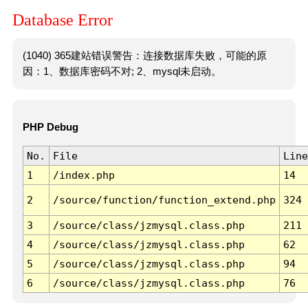
Database Error
(1040) 365建站错误警告：连接数据库失败，可能的原
因：1、数据库密码不对; 2、mysql未启动。
PHP Debug
No.
File
Line
1
/index.php
14
2
/source/function/function_extend.php
324
3
/source/class/jzmysql.class.php
211
4
/source/class/jzmysql.class.php
62
5
/source/class/jzmysql.class.php
94
6
/source/class/jzmysql.class.php
76