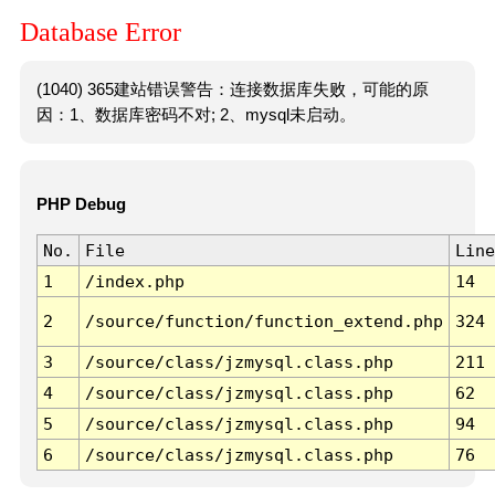
Database Error
(1040) 365建站错误警告：连接数据库失败，可能的原
因：1、数据库密码不对; 2、mysql未启动。
PHP Debug
No.
File
Line
1
/index.php
14
2
/source/function/function_extend.php
324
3
/source/class/jzmysql.class.php
211
4
/source/class/jzmysql.class.php
62
5
/source/class/jzmysql.class.php
94
6
/source/class/jzmysql.class.php
76