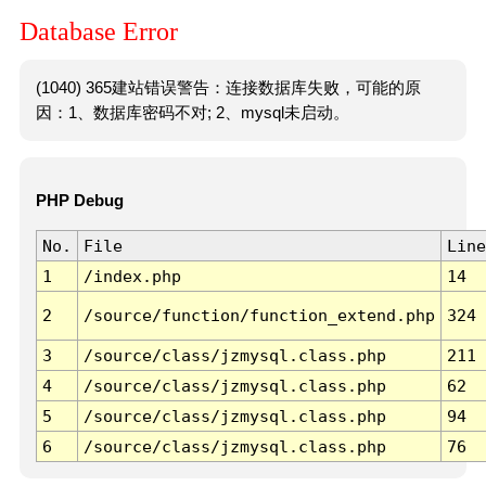
Database Error
(1040) 365建站错误警告：连接数据库失败，可能的原
因：1、数据库密码不对; 2、mysql未启动。
PHP Debug
No.
File
Line
1
/index.php
14
2
/source/function/function_extend.php
324
3
/source/class/jzmysql.class.php
211
4
/source/class/jzmysql.class.php
62
5
/source/class/jzmysql.class.php
94
6
/source/class/jzmysql.class.php
76