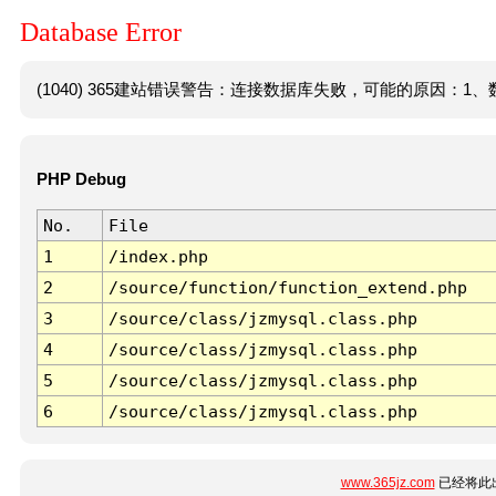
Database Error
(1040) 365建站错误警告：连接数据库失败，可能的原因：1、数
PHP Debug
No.
File
1
/index.php
2
/source/function/function_extend.php
3
/source/class/jzmysql.class.php
4
/source/class/jzmysql.class.php
5
/source/class/jzmysql.class.php
6
/source/class/jzmysql.class.php
www.365jz.com
已经将此