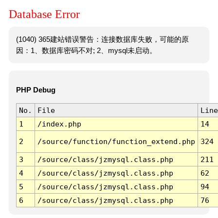
Database Error
(1040) 365建站错误警告：连接数据库失败，可能的原
因：1、数据库密码不对; 2、mysql未启动。
PHP Debug
No.
File
Line
1
/index.php
14
2
/source/function/function_extend.php
324
3
/source/class/jzmysql.class.php
211
4
/source/class/jzmysql.class.php
62
5
/source/class/jzmysql.class.php
94
6
/source/class/jzmysql.class.php
76