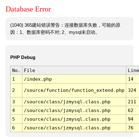
Database Error
(1040) 365建站错误警告：连接数据库失败，可能的原
因：1、数据库密码不对; 2、mysql未启动。
PHP Debug
No.
File
Line
1
/index.php
14
2
/source/function/function_extend.php
324
3
/source/class/jzmysql.class.php
211
4
/source/class/jzmysql.class.php
62
5
/source/class/jzmysql.class.php
94
6
/source/class/jzmysql.class.php
76