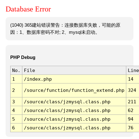
Database Error
(1040) 365建站错误警告：连接数据库失败，可能的原
因：1、数据库密码不对; 2、mysql未启动。
PHP Debug
No.
File
Line
1
/index.php
14
2
/source/function/function_extend.php
324
3
/source/class/jzmysql.class.php
211
4
/source/class/jzmysql.class.php
62
5
/source/class/jzmysql.class.php
94
6
/source/class/jzmysql.class.php
76