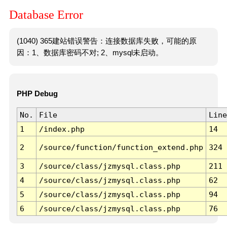
Database Error
(1040) 365建站错误警告：连接数据库失败，可能的原
因：1、数据库密码不对; 2、mysql未启动。
PHP Debug
No.
File
Line
1
/index.php
14
2
/source/function/function_extend.php
324
3
/source/class/jzmysql.class.php
211
4
/source/class/jzmysql.class.php
62
5
/source/class/jzmysql.class.php
94
6
/source/class/jzmysql.class.php
76