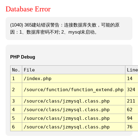
Database Error
(1040) 365建站错误警告：连接数据库失败，可能的原
因：1、数据库密码不对; 2、mysql未启动。
PHP Debug
No.
File
Line
1
/index.php
14
2
/source/function/function_extend.php
324
3
/source/class/jzmysql.class.php
211
4
/source/class/jzmysql.class.php
62
5
/source/class/jzmysql.class.php
94
6
/source/class/jzmysql.class.php
76