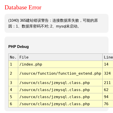
Database Error
(1040) 365建站错误警告：连接数据库失败，可能的原
因：1、数据库密码不对; 2、mysql未启动。
PHP Debug
No.
File
Line
1
/index.php
14
2
/source/function/function_extend.php
324
3
/source/class/jzmysql.class.php
211
4
/source/class/jzmysql.class.php
62
5
/source/class/jzmysql.class.php
94
6
/source/class/jzmysql.class.php
76