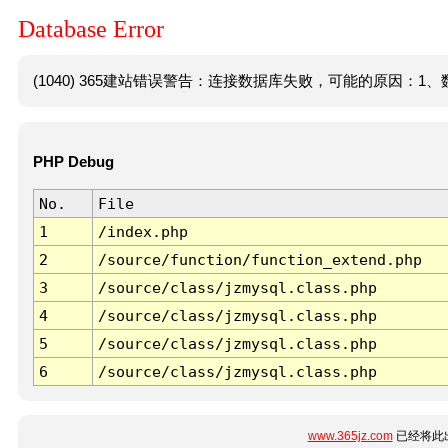
Database Error
(1040) 365建站错误警告：连接数据库失败，可能的原因：1、数
PHP Debug
No.
File
1
/index.php
2
/source/function/function_extend.php
3
/source/class/jzmysql.class.php
4
/source/class/jzmysql.class.php
5
/source/class/jzmysql.class.php
6
/source/class/jzmysql.class.php
www.365jz.com
已经将此