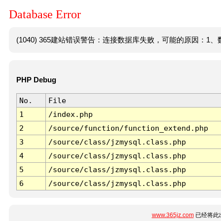
Database Error
(1040) 365建站错误警告：连接数据库失败，可能的原因：1、数
PHP Debug
No.
File
1
/index.php
2
/source/function/function_extend.php
3
/source/class/jzmysql.class.php
4
/source/class/jzmysql.class.php
5
/source/class/jzmysql.class.php
6
/source/class/jzmysql.class.php
www.365jz.com
已经将此