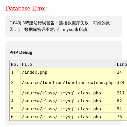
Database Error
(1040) 365建站错误警告：连接数据库失败，可能的原
因：1、数据库密码不对; 2、mysql未启动。
PHP Debug
No.
File
Line
1
/index.php
14
2
/source/function/function_extend.php
324
3
/source/class/jzmysql.class.php
211
4
/source/class/jzmysql.class.php
62
5
/source/class/jzmysql.class.php
94
6
/source/class/jzmysql.class.php
76