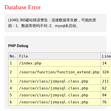
Database Error
(1040) 365建站错误警告：连接数据库失败，可能的原
因：1、数据库密码不对; 2、mysql未启动。
PHP Debug
No.
File
Line
1
/index.php
14
2
/source/function/function_extend.php
324
3
/source/class/jzmysql.class.php
211
4
/source/class/jzmysql.class.php
62
5
/source/class/jzmysql.class.php
94
6
/source/class/jzmysql.class.php
76