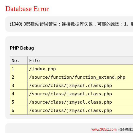
Database Error
(1040) 365建站错误警告：连接数据库失败，可能的原因：1、数
PHP Debug
No.
File
1
/index.php
2
/source/function/function_extend.php
3
/source/class/jzmysql.class.php
4
/source/class/jzmysql.class.php
5
/source/class/jzmysql.class.php
6
/source/class/jzmysql.class.php
www.365jz.com
已经将此