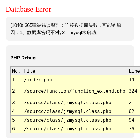
Database Error
(1040) 365建站错误警告：连接数据库失败，可能的原
因：1、数据库密码不对; 2、mysql未启动。
PHP Debug
No.
File
Line
1
/index.php
14
2
/source/function/function_extend.php
324
3
/source/class/jzmysql.class.php
211
4
/source/class/jzmysql.class.php
62
5
/source/class/jzmysql.class.php
94
6
/source/class/jzmysql.class.php
76