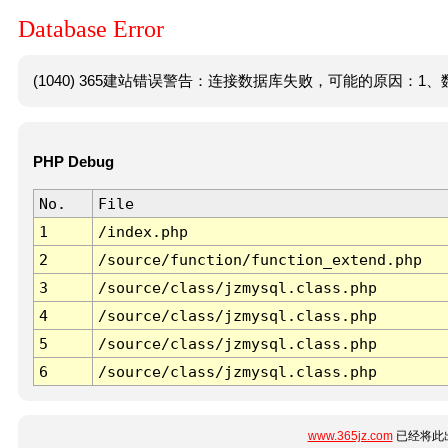
Database Error
(1040) 365建站错误警告：连接数据库失败，可能的原因：1、数
PHP Debug
No.
File
1
/index.php
2
/source/function/function_extend.php
3
/source/class/jzmysql.class.php
4
/source/class/jzmysql.class.php
5
/source/class/jzmysql.class.php
6
/source/class/jzmysql.class.php
www.365jz.com
已经将此